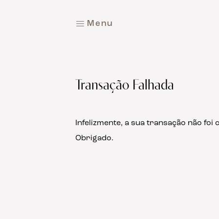
M
e
n
u
F
e
c
h
a
r
Transação Falhada
Infelizmente, a sua transação não foi
Obrigado.