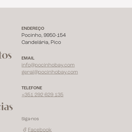
ENDEREÇO
Pocinho, 9950-154
Candelária, Pico
tos
EMAIL
info@pocinhobay.com
geral@pocinhobay.com
TELEFONE
+351 292 629 135
ias
Siga-nos
Facebook